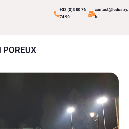
+33 (0)3 80 76
contact@ledustry.
74 90
fr
N POREUX