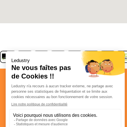
Ledustry : solutions pour éclairage LED
professionnel
3 Impasse des Cottages 21490 Clénay
+33(0)3 80 76 74 90
contact@ledustry.fr