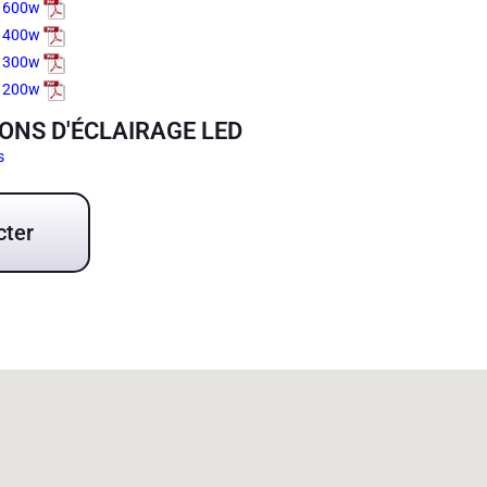
o 600w
o 400w
o 300w
o 200w
ONS D'ÉCLAIRAGE LED
s
cter