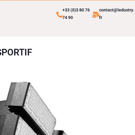
+33 (0)3 80 76
contact@ledustry.
74 90
fr
SPORTIF