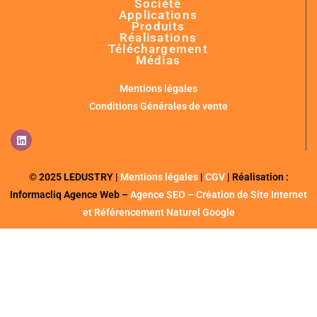
Société
Applications
Produits
Réalisations
Téléchargement
Médias
Informations :
Mentions légales
Conditions Générales de vente
© 2025 LEDUSTRY |
Mentions légales
|
CGV
| Réalisation :
Informacliq Agence Web –
Agence SEO – Création de Site Internet
et Référencement Naturel Google