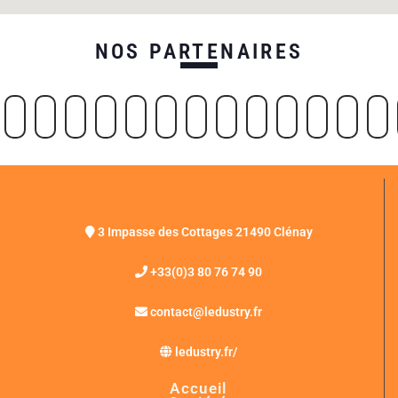
NOS PARTENAIRES
Ledustry : solutions pour éclairage
LED professionnel
3 Impasse des Cottages 21490 Clénay
+33(0)3 80 76 74 90
contact@ledustry.fr
ledustry.fr/
Accueil